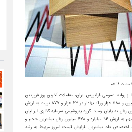
ا از روابط عمومی فرابورس ایران، معاملات آخرین روز فروردین
ماه 1394 با خرید و فروش 359 میلیون و 580 هزار ورقه بهادار در 23 هزار و 877 نوبت به ارزش
و 717 میلیارد و 420 میلیون ریال به پایان رسید. گروه پتروشیمی سرمایه گذاری ایرانیان
با معامله 53 میلیون و 260 هزار سهم به ارزش 94 میلیارد و 470 میلیون ریال بیشترین حجم و
د اختصاص داد. بیشترین افزایش قیمت امروز مربوط به رشد