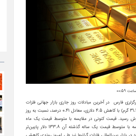
گزلری فارس در آخرین مبادلات روز جاری بازار جهانی فلزات
گرانبها هر اونس طلا (هر اونس ۳۱.۱۳۲ گرم) با کاهش ۴.۵ دلاری، معادل ۰.۴۱ درصد، نسبت به روز
 ۱۱۰۶.۴ دلار به فروش رسید. قیمت کنونی در مقایسه با متوسط قیمت یک ماه
گذشته این فلز ۱۹.۱ دلار و در مقایسه با متوسط قیمت یک ساله گذشته آن ۱۳۳.۸ دلار پایین‌تر
ر بازار بین‌المللی فلزات گرانبها نیز طی امروز روندی کاهشی