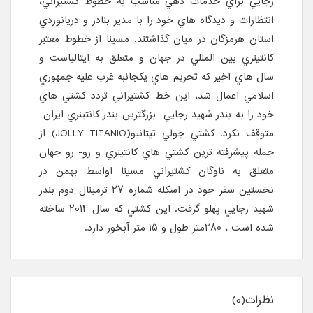
رجايي براي خدمات دهي مناسب به خطوط کشتيراني،
انتظارات و ديدگاه هاي خود را با مدير بنادر و دريانوردي
استان هرمزگان در ميان گذاشتند. مسينا از خطوط معتبر
کانتينري بين المللي در جهان و متعلق به ايتالياست و
سال هاي اخير که تحريم هاي يکجانبه غرب عليه جمهوري
اسلامي اعمال شد، اين خط کشتيراني تردد کشتي هاي
خود را به بندر شهيد رجايي- بزرگترين بندر کانتينري ايران-
متوقف نکرد. کشتي جولي تيتانيو(JOLLY TITANIO) از
جمله پيشرفته ترين کشتي هاي کانتينري و رو- رو جهان
متعلق به ناوگان کشتيراني مسينا اواسط بهمن در
نخستين سفر خود در اسکله شماره 27 ترمينال دوم بندر
شهيد رجايي پهلو گرفت. اين کشتي که سال 2014 ساخته
شده است ، 280متر طول و 15 متر آبخور دارد.
نظرات(0)