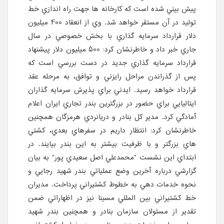
پيش بيني شده است که کارخانه ها جهت راه اندازي خط
توليد در آن مستقر خواهد شد. وي از انعقاد 400 ميليون
دلار قرارداد سرمايه گذاري با بخش خصوصي در سال
جاري خبر داد و خاطرنشان کرد: 500 ميليون دلار پيشنهاد
قرارداد سرمايه گذاري جديد در دست بررسي است که
پس از گذراندن مراحل رايزني و توافق، به مرحله عقد
قرارداد خواهد رسيد. ايدني براي پذيرش سرمايه گذاران
ايتاليايي براي حضور در بزرگترين بندر تجاري ايران اعلام
آمادگي کرد. مدير کل بنادر و دريانردي هرمزگان همچنين
خاطرنشان کرد: انتظار داريم در سفرهاي بعدي، کشتي
هاي بزرگتر و با ظرفيت بيشتر به اين بندر بيايند. در
ابتداي اين نشست "محمدعلي اصل سعيدي پور" به بيان
گزارشي درباره آخرين وضع عملياتي بندر شهيد رجايي و
نحوه خدمات دهي به خطوط کشتيراني پرداخت. مديران
خط کشتيراني بين المللي مسينا نيز در اظهاراتي ضمن
تقدير از مسئولان سازمان بنادر و همچنين بندر شهيد