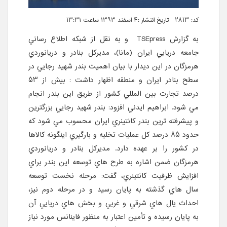
کد: 2813 تاریخ انتشار :۴ اسفند ۱۳۹۳ ساعت ۱۳:۳۱
به گزارش TSEpress و به نقل از شبکه اطلاع رساني
جامعه دريايي ايران (مانا)، مديرکل بنادر و دريانوردي
هرمزگان در اين ديدار با بيان اهميت بندر شهيد رجايي در
سطح بنادر ايران و منطقه اظهار داشت : بيش از 53
درصد تجارت بين المللي کشور از طريق اين بندر انجام
مي شود. ابراهيم ايدني افزود: بندر شهيد رجايي بزرگترين
و پيشرفته ترين بندر کانتينري ايران محسوب مي شود که
حدود 85 درصد کل عمليات تخليه و بارگيري اينگونه کالاها
در کشور را بر عهده دارد. مديرکل بنادر و دريانوردي
هرمزگان ضمن اشاره به طرح هاي توسعه اين بندر براي
افزايش ظرفيت کانتينري، گفت: مرحله نخست توسعه
سال هاي گذشته به پايان رسيد و در مرحله دوم نيز،
احداث يال هاي شرقي و غربي و بخش هاي دريايي آن
به پايان رسيده و تأمين اعتبار به منظور فاينانس مورد نياز