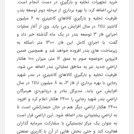
خريد تجهيزات تخليه و بارگيري در دست انجام است.
ايدني اضافه کرد: با بهره برداري از مرحله دوم توسعه بندر،
ظرفيت تخليه و بارگيري کالاهاي کانتينري به 6 ميليون
کانتينر TEU در سال افزايش مي يابد. وي از آغاز عمليات
اجرايي فاز 3 توسعه بندر در يک ماه گذشته خبر داد و
گفت: با اجراي کامل اين فاز، 1300 متر اسکله به
زيرساخت هاي بندر افزوده خواهد شد و همچنين ضمن
لايروبي حوضچه سوم به عمق 16 متر، ميزان 100 هکتار
اراضي جديد نيز به مناطق عملياتي بندر اضافه مي شود.
ظرفيت تخليه و بارگيري کالاهاي کانتينري در بندر شهيد
رجايي با بهره برداري از فاز 3، به 8 ميليون TEU در سال
افزايش مي يابد. مديرکل بنادر و دريانوردي هرمزگان
اراضي بندر شهيد رجايي را 2400 هکتار اعلام کرد و افزود:
2400 هکتار اراضي ديگر هم در حال حصارکشي است تا
به اراضي پشتيباني بندر اضافه شود. اين اراضي قرار است
به عنوان يک مرکز لجستيکي با مشارکت سرمايه گذاران
فعاليت کند و حتي بخش هايي از آن با کاربري صنعتي