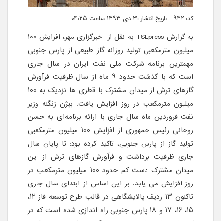
کد: 942 تاریخ انتشار :۳ دی ۱۳۹۳ ساعت ۰۴:۲۵
به گزارش TSEpress به نقل از خبرگزاری مهر، افزایش 100
میلیون مترمکعبی تولید روزانه گاز طبیعی از پارس جنوبی
مهمترین برنامه شرکت ملی نفت ایران در سال جاری
است که با گذشت حدود 9 ماه از سال ظرفیت فرآورش
گازهای ترش از میدان مشترک با قطری ها نزدیک به 100
میلیون مترمکعب در روز افزایش یافت. بیژن زنگنه وزیر
نفت فروردین ماه سال جاری با ارائه برنامه‌ای به حسن
روحانی رئیس جمهوری از افزایش 100 میلیون مترمکعبی
تولید گاز از پارس جنوبی، تاکید کرده بود: تا پایان سال
جاری ظرفیت برداشت و فرآورش گازهای ترش از این
میدان مشترک دست کم حدود 100 میلیون مترمکعب در
روز افزایش می یابد. بر این اساس از ابتدای سال جاری
تاکنون 13 ردیف پالایشگاهی در قالب طرح توسعه فاز 12،
15، 16، 17 و 18 پارس جنوبی راه اندازی شده است که در