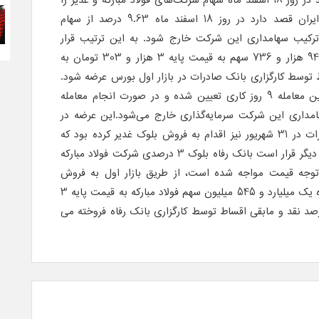
به فروش برسانند. بانک صادرات ایران قصد دارد در روز 18 اسفند ماه 9.63 درصد از سهام
ز ترکیب سهامداری این شرکت خارج شود. به این ترتیب قرار
است 3 میلیارد و 467 میلیون و 942 هزار و 736 سهم به قیمت پایه 3 هزار و 303 تومان به
اقساط توسط کارگزاری بانک صادرات در بازار اول بورس عرضه شود.
مهلت پرداخت حصه نقدی برای این معامله 9 روز کاری تعیین شده و در صورت انجام معامله
امداری این شرکت سرمایه‌گذاری خارج می‌شود.این عرضه در
حالی صورت می‌گیرد که بانک صادرات در 31 شهریور نیز اقدام به فروش بلوک غدیر کرده بود که
این بلوک به فروش نرسید. از سوی دیگر قرار است بانک رفاه بلوک 3 درصدی شرکت فولاد مبارکه
توجه قیمت مواجه شده است، از طریق بازار اول به فروش
برساند. بنابراین در روز 18 اسفند ماه یک میلیارد و 545 میلیون سهم فولاد مبارکه به قیمت پایه 3
 و 300 تومانی به صورت 40 درصد نقد و مابقی اقساط توسط کارگزاری بانک رفاه فروخته می