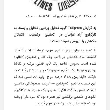
کد: 4507 تاریخ انتشار :۸ اردیبهشت ۱۳۹۴ ساعت ۰۸:۰۰
به گزارش
TSEpress
گروه تحلیل پرشین تحلیل وابسته به
کارگزاری آراد ایرانیان در تحلیلی وضعیت تکنیکال
حکشتی را بررسی نموده است :
با توجه به چارت روزانه این سهم، نوسانات اخیر 2 سال
گذشته نماد حکشتی در قالب یک کانال صعودی کانالیزه
شده است ،سپس شاهد یک گپ قمتی عرضه و تقاضا
بودیم و نهایتا یک الگوی هارمونیک پروانه شکل گرفت که
تارگت دقیقا روی 161.8 درصد موج اولیه
XA
لمس شد که
این نسبت با فیبو اکسپنشن 200درصد همپوشانی مناسبی
داشت .لمس تارگت الگوی هارمونیک همراه با شکلگیری
الگوهای شمعی برگشتی نیز همراه بود که مرد دار آویخته
بود که باعث افزایش عرضه در سهم گردید .