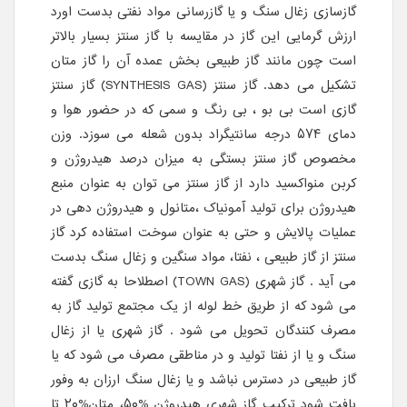
گازسازی زغال سنگ و یا گازرسانی مواد نفتی بدست اورد
ارزش گرمایی این گاز در مقایسه با گاز سنتز بسیار بالاتر
است چون مانند گاز طبیعی بخش عمده آن را گاز متان
تشکیل می دهد. گاز سنتز (SYNTHESIS GAS) گاز سنتز
گازی است بی بو ، بی رنگ و سمی که در حضور هوا و
دمای ۵۷۴ درجه سانتیگراد بدون شعله می سوزد. وزن
مخصوص گاز سنتز بستگی به میزان درصد هیدروژن و
کربن منواکسید دارد از گاز سنتز می توان به عنوان منبع
هیدروژن برای تولید آمونیاک ،متانول و هیدروژن دهی در
عملیات پالایش و حتی به عنوان سوخت استفاده کرد گاز
سنتز از گاز طبیعی ، نفتا، مواد سنگین و زغال سنگ بدست
می آید . گاز شهری (TOWN GAS) اصطلاحا به گازی گفته
می شود که از طریق خط لوله از یک مجتمع تولید گاز به
مصرف کنندگان تحویل می شود . گاز شهری یا از زغال
سنگ و یا از نفتا تولید و در مناطقی مصرف می شود که یا
گاز طبیعی در دسترس نباشد و یا زغال سنگ ارزان به وفور
یافت شود ترکیب گاز شهری هیدروژن %۵۰، متان%۲۰ تا