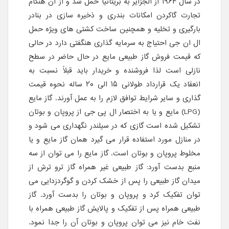
در سال ۱۹۶۴ از الجزایر به بریتانیا حمل شد و از ان هنگام
تجارت گاکردن امکانات بندری و ذخیره سازی در بنادر
بارگیری و تخلیه و همچنین ساخت کشتی های ویژه حمل
ال ان جی احتیاج به سرمایه گذاری هنگفتی دارد در حالی
که قیمت فروش گاز طبیعی مایع در حال حاضر در سطح
نازلی است لذا فروشنده و خریدار باید قبلاً نسبت به
انعقاد یک قرارداد طولانی ۱۵ الی ۲۰ ساله نحوه قیمت
گذاری و سایر شرایط توافق لازم را به عمل آورند. گاز مایع
(LPG) مایع و یا به اختصار ال پی جی از پروپان و بوتان
تشکیل شده است گازی که در سیلندر نگهداری می شود و
در منازل مورد استفاده قرار می گیرد همان گاز مایع و یا
مخلوط پروپان و بوتان است. گاز مایع را می توان از سه
منبع بدست آورد: گاز طبیعی غیر همراه گاز ترو ترش از
میدان گاز طبیعی را پس از خشک کردن و گوگردزدایی می
توان تفکیک کرد و پروپان و بوتان را بدست آورد. گاز
طبیعی همراه پس از تفکیک و پالایش گاز طبیعی همراه با
نفت خام نیز می توان پروپان و بوتان آن را جدا نمود.