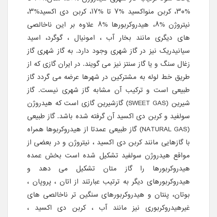
%۳۰، کربن منواکسید %۷ تا %۱۷، کربن دی اکسید%۳،
نیتروژن %۸، هیدروکربورها %۸ علاوه بر این ناخالصی
های دیگری مانند بخار آب ، امونیال ، گوگرد، اسید
سیانیدریک نیز در گاز شهری وجود دارد. به گاز شهری گاز
زغال سنگ و یا گاز سنتز نیز می گویند. در ایران گازی که از
طریق خط لوله به مشترکین در شهرها عرضه می گردد گاز
طبیعی است و ترکیب آن مشابه گاز شهری نیست. گاز
شیرین (SWEET GAS) گازشیرین گازی است که هیدروژن
سولفید و کربن دی اکسید آن گرفته شده باشد. گاز طبیعی
(NATURAL GAS) گاز طبیعی عمدتا از هیدروکربوها همراه
با گازهایی مانند کربن دی اکسید ، نیتروژن و در بعضی از
مواقع هیدروژن سولفید تشکیل شده است بخش عمده
هیدروکربورها را گاز متان تشکیل می دهد و
هیدروکربورهای دیگر به ترتیب عبارتند از اتان ، پروپان ،
بوتان، پنتان و هیدروکربورهای سنگین تر ناخالصی های
غیرهیدروکربوری نیز مانند آب ، کربن دی اکسید ،