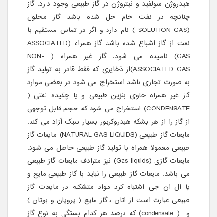
هیدروژن سولفید و نیتروژن در گاز طبیعی وجود دارد. گاز
چنانچه در نفت خام حل شده باشد گاز محلول
(SOLUTION GAS ) نام دارد و اگر در تماس مستقیم با
نفت از گاز اشباع شده باشد گاز همراه (ASSOCIATED
GAS) نامیده می شود. گاز غیر همراه ( NON-
ASSOCIATED GAS)از ذخایری که فقط قادر به تولید گاز
به صورت تجاری باشد استخراج می شود در بعضی موارد
گاز غیر همراه حاوی بنزین طبیعی و یا چکیده نفتی (
CONDENSATE) استخراج می شود که حجم قابل توجهی
از گاز را از هر بشکه هیدروکربور بسیار سبک آزاد می کند.
مایعات گاز طبیعی (NATURAL GAS LIQUIDS) مایعات گاز
طبیعی معمولا همراه با تولید گاز طبیعی حاصل می شود.
مایعات گازی (Gas liquids) نیز مترادف مایعات گاز طبیعی
می باشد. مایعات گاز طبیعی را نباید با گاز طبیعی مایع و
یا ال ان جی اشتباه کرد مواد متشکله در مایعات گاز
طبیعی عبارت است از اتان ، گاز مایع ( پروپان و بوتان )
و ( condensate) که درصد هر کدام بستگی به نوع گاز