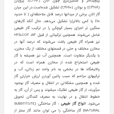
پیچیده‌تر و سنگین‌تری چون اتان (C2H6)، پروپان
(C3H8) و بوتان (C4H10) تشکیل شده‌است.در این میان
گاز اتان برخی از میدانها درصد قابل ملاحظه‌ای ( تا حدود
۱۰٪ یا کمی بالاتر)را تشکیل می‌دهد. حال آنکه گازهای
سنگین تر اجزای بسیار کوچکی را در ترکیب گاز طبیعی
شامل می‌شوند همچنین ترکیباتی از قبیل H2S،CO2 ،N2
نیز همراه گاز طبیعی یافت می‌شوند که درصد آنها در
مخازن مختلف و حتی در قسمتهای مختلف از یک مخزن،
با یکدیگر متفاوت است. همچنین آب نیز همیشه با گاز
طبیعی استخراج شده از مخازن همراه است که در
پالایشگاه ها در بخشی به نام واحد نم زدائی، آب و
ترکیبهای مزاحم که سبب پائین آوردن ارزش حرارتی گاز
شده و همچنین مشکلاتی در انتقال و مصرف گاز بوجود
میآورند، از گاز طبیعی تفکیک میشوند و پس از آن، گاز به
خطوط انتقال و در نهایت به مصرف کنندگان تحویل
می‌شود.
انواع گاز طبیعی :
گاز ساختگی (SUBSTITUTE
NATURAL) گاز ساختگی را می توان مانند گاز سنتز از