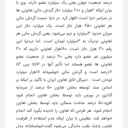
درصد جمعیت جهان یعنی یک میلیارد عضو دارند. وی با
بیان اینکه 2هزار و 200 میلیارد دلار گردش مالی تعاونی ها
در سراسر دنیا است اظهار کرد: در دنیا نسبت گردش مالی
هر تعاونی 850 هزار دلار است. یک میلیارد دلار این
میزان حدود 3میلیارد و نیم می‌شود. یعنی گردش مالی هر
تعاونی نزدیک به 3میلیارد تومان است. اما دردنیا این
رقم 30 هزار دلار است. 180هزار تعاونی داریم که 30
میلیون نفر عضو دارد یعنی 40 درصد از جمعیت عضو
تعاونی ها عضو هستند اما تأثیر آنها در GDP بین 6تا
7درصد است و گردش مالی خوشبینانه 18هزار میلیارد
تومان است . دبیرکل اتاق تعاون ایران با تأکید بر اینکه بر
اساس سند توسعه بخش تعاون 50 درصد از سرمایه
گذاری در بورس باید توسط بخش تعاون انجام شود
افزود:50 درصد ساخت مسکن باید توسط بخش تعاون
انجام شود. هر طرحی که تعاون را نادیده بگیرد کند انجام
خواهد شد. عظیمی با بیان اینکه عدم استفاده از ظرفیت
تعاون باعث عقب ماندگی می‌شود گفت:خوشبختانه مدل