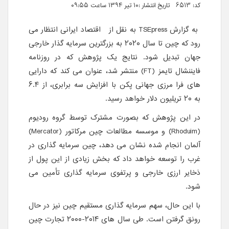
کد: 6513 تاریخ انتشار :۱۰ تیر ۱۳۹۴ ساعت ۰۹:۵۵
به گزارش
TSEpress
به نقل از
اقتصاد ایرانی
انتظار می
رود که چین تا سال ۲۰۲۰ به بزرگترین سرمایه گذار خارجی
جهان تبدیل شود. نتایج یک پژوهش که در روزنامه
فایننشال تایمز
(FT)
منتشر شد، عنوان می کند که دارایی
های فرا مرزی جهانی پکن با افزایش سه برابری، از ۶.۴
به ۲۰ تریلیون دلار خواهد رسید.
در این پژوهش که بصورت مشترک توسط گروه رودیوم
(
Rhoduim
) و موسسه مطالعات چین مرکاتور (
Mercator
)
آلمان انجام شده نشان می دهد، چین سرمایه گذاری در
غرب را توسعه خواهد داد که بخش زیادی از این پول از
ذخایر ارزی خارجی و پرتفوی سرمایه گذاری تأمین می
شود.
با این حال، سهم سرمایه گذاری مستقیم چین نیز در حال
رونق گرفتن است. طی سال های ۲۰۱۴-۲۰۰۰ تجارت چین