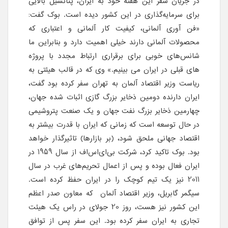
در جریان سفر این هفته خود به ایران، پتانسیل بالایی
برای سرمایه‌گذاری در این کشور دیده است. بوک گفت:
«فن آوری آلمانی، کیفیت کار آلمانی و اعتباری که
محصولات آلمانی دارند خیلی اهمیت دارد و بنابراین ما
شانس‌های خوبی برای برقراری ارتباط مجدد با پروژه
های قبلی در ایران می بینیم.» وی که در قالب هیئتی به
ریاست وزیر اقتصاد آلمان به تهران سفر کرده بود گفت،
ایران دارنده دومین ذخایر بزرگ گازی اثبات شده جهان،
چهارمین ذخایر بزرگ نفت جهان و یک صنعت پتروشیمی
در حال توسعه است که زمانی که ایران با قدرت بیشتر به
اقتصاد جهانی ملحق شود، (بر بازارها) تاثیرگذار خواهد
بود. بوک تاکید کرد، شرکت بی‌ای‌اس‌اف از سال 1959 در
ایران فعال بوده و پس از اعمال تحریم‌های غرب در سال
2011 نیز یک تیم کوچک را در ایران حفظ کرده است.
سیگمر گابریل، وزیر اقتصاد آلمان که معاون صدر اعظم
این کشور نیز هست، روز 20 جولای در راس یک هیئت
تجاری به ایران سفر کرده بود. این سفر پس از توافق