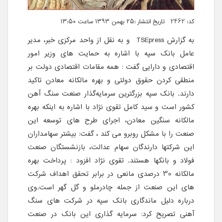
کد: 2462 تاریخ انتشار :۲۵ بهمن ۱۳۹۳ ساعت ۱۳:۵۰
به گزارش TSEpress و به نقل از واحد مرکزی خبر، مدیر
عامل بانک سپه با اشاره به حمایت های وزیر امور
اقتصادی و دارایی گفت : همه مقامات اقتصادی دولت بر
منطقی کردن حقوق دولتی و بهره مالکانه معادن تاکید
دارند. بانک سپه بزرگترین سرمایه‌گذار صنعت سنگ آهن
کشور است و سید کامل تقوی نژاد با اشاره به اینکه بهره
مالکانه سنگین معادن، اجرای طرح های توسعه این
صنعت را با مشکل روبرو می کند ، گفت: بیشتر سهامداران
این شرکتها دارندگان سهام عدالت، بازنشستگان صنعت
فولاد و بانکها هستند. تقوی نژاد افزود : پرداخت بهره
مالکانه 30 درصدی مانعی در برابر تحقق اهداف شرکت
های این صنعت از جمله چادرملو و گل گهر است.وی
درباره دلیل ماندگاری بانک سپه در شرکت های سنگ
آهنی تصریح کرد: سرمایه گذاری این بانک در صنعت