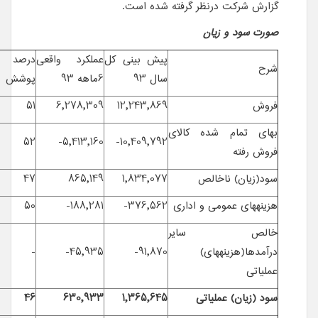
گزارش شرکت درنظر گرفته شده است.
صورت سود و زیان
پیش بینی کل
عملکرد واقعی
درصد
شرح
سال 93
6ماهه 93
پوشش
فروش
12,243,869
6,278,309
51
بهای تمام شده کالای
52
5,413,160-
10,409,792-
فروش رفته
سود(زیان) ناخالص
1,834,077
865,149
47
هزینه­های عمومی و اداری
376,562-
188,281-
50
خالص سایر
درآمدها(هزینه­های)
91,870-
45,935-
-
عملیاتی
سود (زیان) عملیاتی
1,365,645
630,933
46