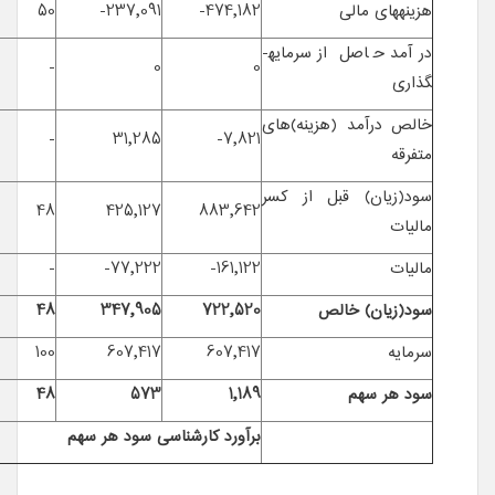
هزینه­های مالی
474,182-
237,091-
50
درآمد حاصل از سرمایه­
-
0
0
گذاری
خالص درآمد (هزینه)های
-
31,285
7,821-
متفرقه
سود(زیان) قبل از کسر
48
425,127
883,642
مالیات
مالیات
161,122-
77,222-
-
سود(زیان) خالص
722,520
347,905
48
سرمایه
607,417
607,417
100
سود هر سهم
1,189
573
48
برآورد کارشناسی سود هر سهم