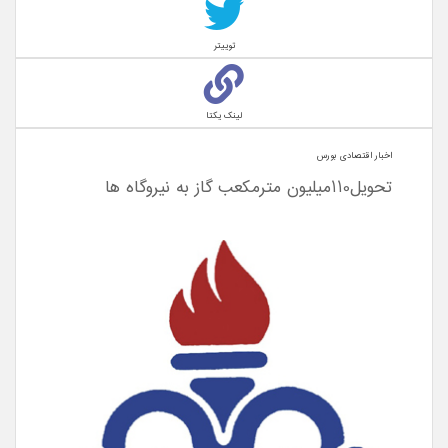
توییتر
لینک یکتا
اخبار اقتصادی بورس
تحویل110ميليون مترمکعب گاز به نيروگاه ها