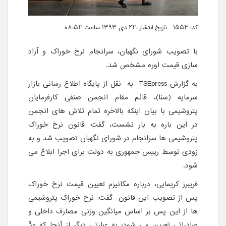
کد: 1554 تاریخ انتشار :۲۴ دی ۱۳۹۳ ساعت ۰۸:۵۴
با تصویب شورای نگهبان، سرانجام نرخ خوراک و آزاد
سازی قیمت اوره مشخص شد.
به گزارش
TSEpress
به نقل از پایگاه اطلاع رسانی بازار
سرمایه (سنا)، قائم مقام انجمن صنفی کارفرمایان
پتروشیمی با بیان اینکه بالاخره تمام تلاش های انجمن
در این باره به بار نشست، گفت: قانون نرخ خوراک
پتروشیمی ها سرانجام در شورای نگهبان تصویب شد و به
زودی توسط رییس جمهوری به دولت برای اجرا ابلاغ می
شود.
فریبرز کریمایی، درباره مکانیزم تعیین قیمت نرخ خوراک
پس از تصویب این قانون گفت: نرخ خوراک پتروشیمی
ها از این پس بر اساس میانگین وزنی مصارف داخلی و
صادراتی تعیین می شود؛ به عبارتی دیگر از آنجا که 90