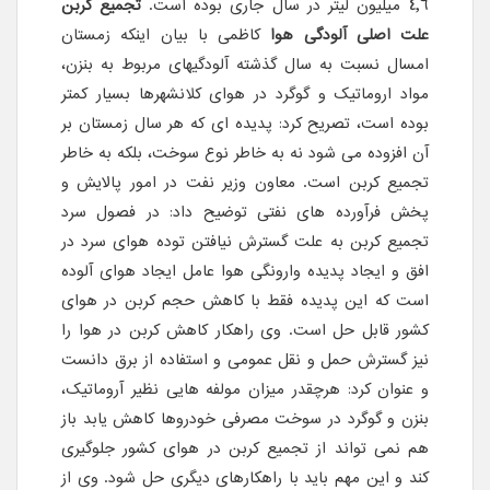
٤,٦ میلیون لیتر در سال جاری بوده است.
تجمیع کربن
علت اصلی آلودگی هوا
کاظمی با بیان اینکه زمستان
امسال نسبت به سال گذشته آلودگیهای مربوط به بنزن،
مواد اروماتیک و گوگرد در هوای کلانشهرها بسیار کمتر
بوده است، تصریح کرد: پدیده ای که هر سال زمستان بر
آن افزوده می شود نه به خاطر نوع سوخت، بلکه به خاطر
تجمیع کربن است. معاون وزیر نفت در امور پالایش و
پخش فرآورده های نفتی توضیح داد: در فصول سرد
تجمیع کربن به علت گسترش نیافتن توده هوای سرد در
افق و ایجاد پدیده وارونگی هوا عامل ایجاد هوای آلوده
است که این پدیده فقط با کاهش حجم کربن در هوای
کشور قابل حل است. وی راهکار کاهش کربن در هوا را
نیز گسترش حمل و نقل عمومی و استفاده از برق دانست
و عنوان کرد: هرچقدر میزان مولفه هایی نظیر آروماتیک،
بنزن و گوگرد در سوخت مصرفی خودروها کاهش یابد باز
هم نمی تواند از تجمیع کربن در هوای کشور جلوگیری
کند و این مهم باید با راهکارهای دیگری حل شود. وی از