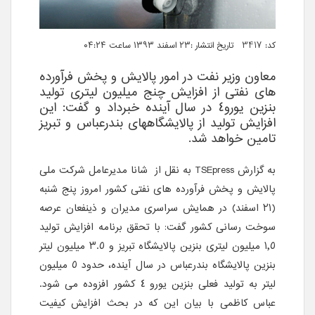
کد: 3417 تاریخ انتشار :۲۳ اسفند ۱۳۹۳ ساعت ۰۴:۲۴
معاون وزیر نفت در امور پالایش و پخش فرآورده
های نفتی از افزایش چنج میلیون لیتری تولید
بنزین یورو٤ در سال آینده خبرداد و گفت: این
افزایش تولید از پالایشگاههای بندرعباس و تبریز
تامین خواهد شد.
به گزارش
TSEpress
به نقل از شانا مدیرعامل شرکت ملی
پالایش و پخش فرآورده های نفتی کشور امروز پنج شنبه
(٢١ اسفند) در همایش سراسری مدیران و ذینفعان عرصه
سوخت رسانی کشور گفت: با تحقق برنامه افزایش تولید
١,٥ میلیون لیتری بنزین پالایشگاه تبریز و ٣.٥ میلیون لیتر
بنزین پالایشگاه بندرعباس در سال آینده، حدود ٥ میلیون
لیتر به تولید فعلی بنزین یورو ٤ کشور افزوده می شود.
عباس کاظمی با بیان این که در بحث افزایش کیفیت