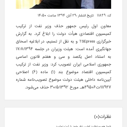
کد: 11849 تاریخ انتشار :۲۹ آبان ۱۳۹۴ ساعت ۱۴:۵۰
معاون اول رئیس جمهور حذف وزیر نفت از ترکیب
کمیسیون اقتصادی هیأت دولت را ابلاغ کرد. به گزارش
خبرگزاری
TSEpress
و به نقل از تسنیم، در ابلاغیه اسحاق
جهانگیری آمده است: هیئت وزیران در جلسه 17/8/1394
به استناد اصل یکصد و سی و هفتم قانون اساسی
جمهوری اسلامی ایران تصویب کرد: وزیر نفت از ترکیب
کمیسیون اقتصاد موضوع بند (1) ماده (6) اصلاحی
آیین‌نامه داخلی هیئت دولت موضوع تصویب‌نامه شماره
111947/ت49506هـ مورخ 30/5/1392 حذف می‌شود.
نظرات(0)
شما هم میتوانید اولین نظر خود را ثبت نمایید.