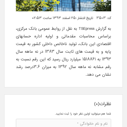
کد: 3503 تاریخ انتشار :۲۵ اسفند ۱۳۹۳ ساعت ۰۲:۵۳
به گزارش
TSEpress
به نقل از روابط عمومی بانک مرکزی،
براساس محاسبات مقدماتی و اولیه اداره حسابهای
اقتصادی این بانک، تولید ناخالص داخلی کشور به قیمت
پایه و به قیمت های ثابت سال 1383 در نه ماهه سال
1393 به 1518861 میلیارد ریال رسید که این رقم نسبت به
رقم مشابه نه ماهه سال 1392 به میزان 3.6درصد رشد
نشان می دهد.
نظرات(0)
شما هم میتوانید اولین نظر خود را ثبت نمایید.