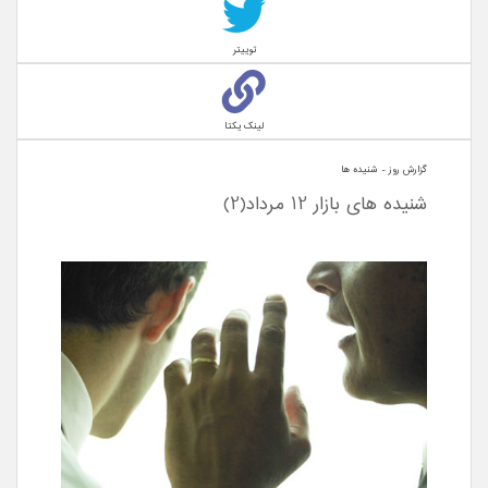
توییتر
لینک یکتا
گزارش روز - شنيده ها
شنیده های بازار 12 مرداد(2)