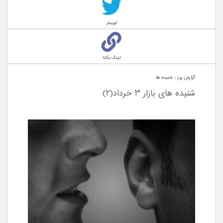
توییتر
لینک یکتا
گزارش روز - شنيده ها
شنیده های بازار 3 خرداد(2)