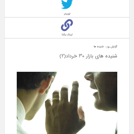
توییتر
لینک یکتا
گزارش روز - شنيده ها
شنیده های بازار 30 خرداد(2)