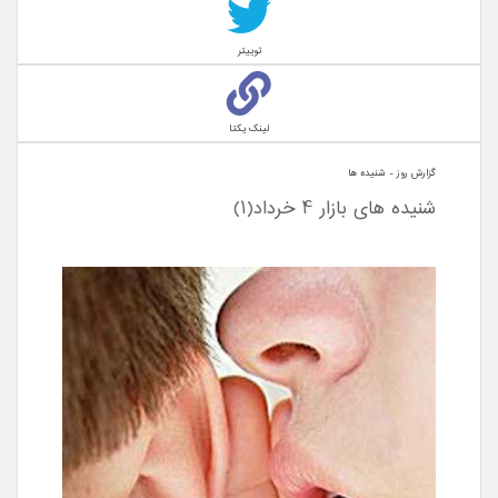
توییتر
لینک یکتا
گزارش روز - شنيده ها
شنیده های بازار 4 خرداد(1)