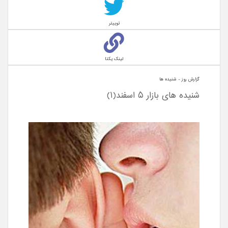
توییتر
لینک یکتا
گزارش روز - شنيده ها
شنیده های بازار 5 اسفند(1)