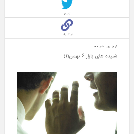
توییتر
لینک یکتا
گزارش روز - شنيده ها
شنیده های بازار 6 بهمن(1)