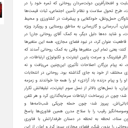
ثبت و افتخارآفرین دولت‌مردان روحانی که ثمره خود را در
ت، طرح تحول سلامت و نظام تأمین اجتماعی، ثبات قیمت‌ها
اوگان حمل‌ونقل، خودکفایی و پیشرفت در کشاورزی و محیط
ن، آب‌رسانی و گازرسانی به مناطق روستایی و رویکرد ویژه‌
ات، و شاید ده‌ها دلیل دیگر، به کمک آقای روحانی جان! در
با قاطعیت عنوان کرد، در نبود فضای مجازی، همه این متغیرها
کنند؛ یعنی تمام این متغیرها وقتی به کمک روحانی آمدند که
 فیلترینگ و سرعت پایین اینترنت و تکنولوژی ارتباطات، در
د، نه پیام بزرگان اصلاحات تأثیری این‌چنین می‌یافت و نه
ی مختلف از خود به جای گذاشته بود. روحانی در انتخابات
» او را و پیام «زنده باد آزادی» او را همه جا خواندند و زمزمه
یران، با نسل‌های بالاتر از نسل سوم اینترنت، تبلیغاتش تَکرار
؛ چون در زیرساخت ارتباطات سرمایه‌گذاری کرد و هر تلفن
باتی‌اش. پیروز شد؛ چون حمله چریکی شب‌نامه‌ها و
وسوسه‌انگیز رقیب را با سلاح مدرن همین فناوری‌ها پاسخ
ون ستاد، لحظه به لحظه در دستان طرفدارانش با فناوری
وحانی را بدون شک، فضای مجازی پیروز کرد و امان از این