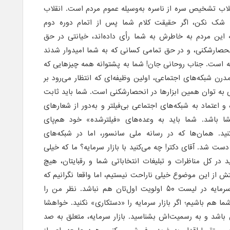
قلاب تشخیص سره از ناسره به‌وسیله عموم مردم است. انقلاب
 شک نکن، اگر حقیقت کلام شما پس از اتمام دوره دوم
ه این مردم به خاطرش به شما رأی داده‌اند، خیانتی در حق
حصارشکنی، و در حق تمامی کسانی که به شما امیدوار شدند
فته است. جناب روحانی جان! شما به پشتوانه همه چیزهایی که
 مدرن شبکه‌های اجتماعی، اولین وظیفه‌ای که انتظار می‌رود بر
 توان همین ابزارها در انحصارشکنی است. شما باید ثابت
و اعتماد به شبکه‌های اجتماعی بی‌فیلتر و به‌دور از شعارهای
گشا باشد. شما باید به وعده‌های «فیلترشده» خود هم‌پای
د. همان‌ها که در رسانه ملی سانسور، اما در شبکه‌های
 شد. آقای دکتر! چه می‌کنید با بازار سرمایه؟ ما که خیلی
 در کل مناظرات و تبلیغات انتخاباتی شما و رقبایتان، هیچ
ستش از این موضوع خیلی ناراحت نیستیم، اما واقعا نگرانیم که
نکند مثل چهار سال گذشته، بازار سرمایه در لیست ۵٠ اولویت اول‌تان هم نباشد. نظر من را
ا هم باشیم؛ اگر بازار سرمایه را «دستکاری» نکنید. خواهشا
 باشد و به رسمیت‌اش بشناسید. بازار سرمایه، متعلق به صد