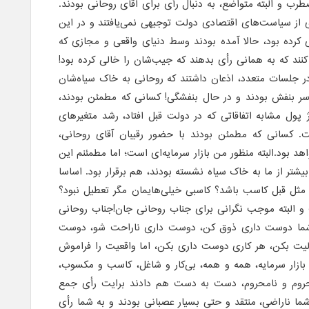
رب و البته متواضع، به دنبال رأی برای آقای روحانی بودند.
 از سیاست‌های اقتصادی دولت توجیهی نمی‌یافتند و در این
کرده بود، حالا آمده بودند وسط دنیای واقعی و مجازی که
نند که به همانی رأی بدهند که جیب‌شان را خالی کرده بود!
در جلسات متعدد، اذعان داشتند که روحانی به خاک سیاه‌شان
سر بنفش بودند و در حال بنفشگی! کسانی که مطمئن بودند،
 پول مشابه اتفاقاتی که در دولت قبل افتاد، رشد متغیرهای
. کسانی که مطمئن بودند با حضور رقیبان آقای روحانی،
اهد بود.البته منظور من بازار سرمایه‌ای است؛ اما مطمئنم این
شتر از ما به خاک سیاه نشسته بودند، هم برقرار بود. اساسا
مثل قبل کاسب باشد؟ کاسبی خیلی‌هایمان مگر تعطیل نبود؟
ت و البته موجب نگرانی برای جناب روحانی جان!جناب روحانی
. شما دوست داری ذوق کن، دوست داری ناراحت شو، دوست
یت بکن، هر کاری دوست داری بکن، اما واقعیت را فراموش
 بازار سرمایه، همه و همه، بی‌کار و شاغل، کاسب و مکسوب،
حروم و نامحروم، دست به دست هم دادند برایت رأی جمع
ما ناراضی، منتقد و حتی بسیار عصبانی بودند و به شما رأی