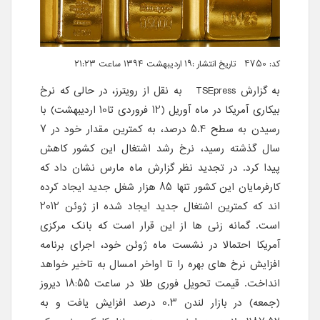
کد: 4750 تاریخ انتشار :۱۹ اردیبهشت ۱۳۹۴ ساعت ۲۱:۲۳
به گزارش
TSEpress
به نقل از رویترز، در حالی که نرخ
بیکاری آمریکا در ماه آوریل (12 فروردی تا10 اردیبهشت) با
رسیدن به سطح 5.4 درصد، به کمترین مقدار خود در 7
سال گذشته رسید، نرخ رشد اشتغال این کشور کاهش
پیدا کرد. در تجدید نظر گزارش ماه مارس نشان داد که
کارفرمایان این کشور تنها 85 هزار شغل جدید ایجاد کرده
اند که کمترین اشتغال جدید ایجاد شده از ژوئن 2012
است. گمانه زنی ها از این قرار است که بانک مرکزی
آمریکا احتمالا در نشست ماه ژوئن خود، اجرای برنامه
افزایش نرخ های بهره را تا اواخر امسال به تاخیر خواهد
انداخت. قیمت تحویل فوری طلا در ساعت 18:55 دیروز
(جمعه) در بازار لندن 0.3 درصد افزایش یافت و به