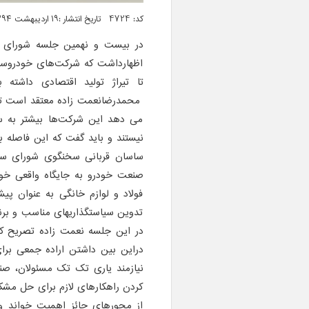
کد: 4724 تاریخ انتشار :۱۹ اردیبهشت ۱۳۹۴ ساعت ۰۶:۲۳
در بیست و نهمین جلسه شورای سی
اظهارداشت که شرکت‌های خودروساز
تا تیراژ تولید اقتصادی داشته 
محمدرضانعمت زاده معتقد است تعد
می دهد این شرکت‌ها بیشتر به س
نیستند و باید گفت که این فاصله
ساسان قربانی سخنگوی شورای سیاس
صنعت خودرو به جایگاه واقعی خود
فولاد و لوازم خانگی به عنوان پی
تدوین سیاستگذاریهای مناسب و برن
در این جلسه نعمت زاده تصریح ک
دراین بین داشتن اراده جمعی برا
نیازمند یاری تک تک مسئولان، صنع
کردن راهکارهای لازم برای حل مشک
از محورهای حائز اهمیت خواند و 