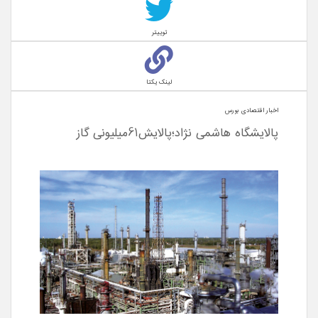
توییتر
لینک یکتا
اخبار اقتصادی بورس
پالایشگاه هاشمی نژاد؛پالایش61میلیونی گاز