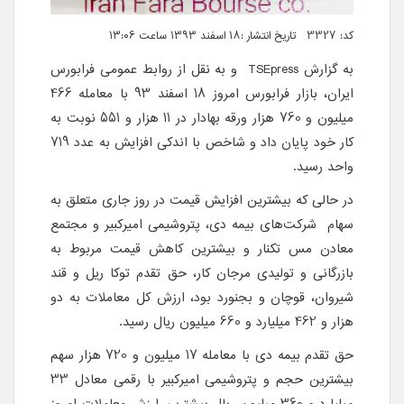
کد: 3327 تاریخ انتشار :۱۸ اسفند ۱۳۹۳ ساعت ۱۳:۰۶
به گزارش TSEpress و به نقل از روابط عمومی فرابورس
ایران، بازار فرابورس امروز 18 اسفند 93 با معامله 466
میلیون و 760 هزار ورقه بهادار در 11 هزار و 551 نوبت به
کار خود پایان داد و شاخص با اندکی افزایش به عدد 719
واحد رسید.
در حالی که بیشترین افزایش قیمت در روز جاری متعلق به
سهام شرکت‌های بیمه دی، پتروشیمی امیرکبیر و مجتمع
معادن مس تکنار و بیشترین کاهش قیمت مربوط به
بازرگانی و تولیدی مرجان کار، حق تقدم توکا ریل و قند
شیروان، قوچان و بجنورد بود، ارزش کل معاملات به دو
هزار و 462 میلیارد و 660 میلیون ریال رسید.
حق تقدم بیمه دی با معامله 17 میلیون و 720 هزار سهم
بیشترین حجم و پتروشیمی امیرکبیر با رقمی معادل 33