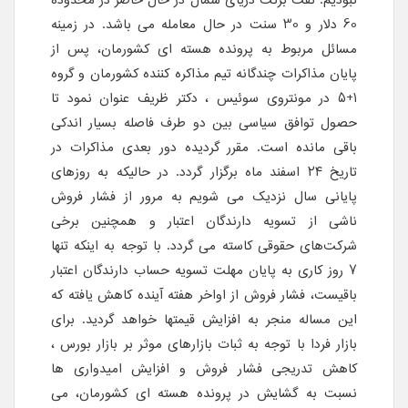
نبودیم. نفت برنت دریای شمال در حال حاضر در محدوده
60 دلار و 30 سنت در حال معامله می باشد. در زمینه
مسائل مربوط به پرونده هسته ای کشورمان، پس از
پایان مذاکرات چندگانه تیم مذاکره کننده کشورمان و گروه
١+۵ در مونتروی سوئیس ، دکتر ظریف عنوان نمود تا
حصول توافق سیاسی بین دو طرف فاصله بسیار اندکی
باقی مانده است. مقرر گردیده دور بعدی مذاکرات در
تاریخ ٢۴ اسفند ماه برگزار گردد. در حالیکه به روزهای
پایانی سال نزدیک می شویم به مرور از فشار فروش
ناشی از تسویه دارندگان اعتبار و همچنین برخی
شرکت‌های حقوقی کاسته می گردد. با توجه به اینکه تنها
7 روز کاری به پایان مهلت تسویه حساب دارندگان اعتبار
باقیست، فشار فروش از اواخر هفته آینده کاهش یافته که
این مساله منجر به افزایش قیمتها خواهد گردید. برای
بازار فردا با توجه به ثبات بازارهای موثر بر بازار بورس ‌،
کاهش تدریجی فشار فروش و افزایش امیدواری ها
نسبت به گشایش در پرونده هسته ای کشورمان، می