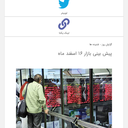
توییتر
لینک یکتا
گزارش روز - شنيده ها
پیش بینی بازار ١۶ اسفند ماه