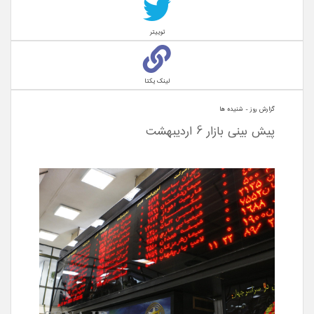
توییتر
لینک یکتا
گزارش روز - شنيده ها
پیش بینی بازار 6 اردیبهشت