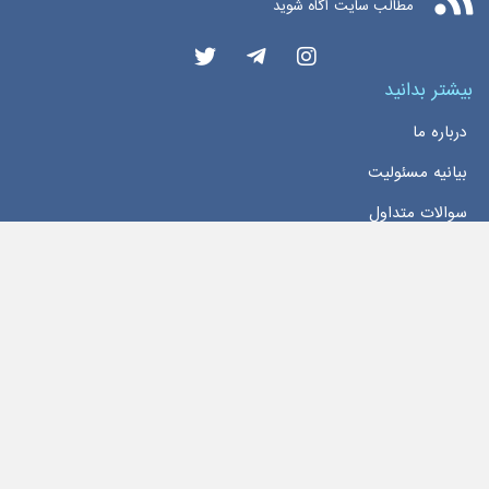
مطالب سایت آگاه شوید
بیشتر بدانید
درباره ما
بیانیه مسئولیت
سوالات متداول
دسترسی سریع
خانه
اخبار
تماس با ما
تمام حقوق این وبسایت محفوظ و مربوط به سایت
اخبار بورس اوراق بهادار تهران
می‌باشد
Copyright 2026