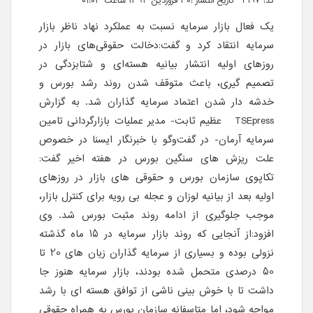
کد: 4197 تاریخ انتشار :۳۰ فروردین ۱۳۹۴ ساعت ۰۱:۰۳
یک فعال بازار سرمایه نسبت به عملکرد نهاد ناظر بازار
سرمایه انتقاد کرد و گفت:دخالت حقوقی‌های بازار در
روزهای اولیه انتشار بیانیه هسته‌ای و شتابزدگی در
تصمیم گیری، باعث متوقف شدن روند رشد بورس و
خدشه دار شدن اعتماد سرمایه گذاران شد. به گزارش
TSEpress
عظیم ثابت- مدیر عملیات بازارگردانی تامین
سرمایه آرمان- در گفت‌وگو با خبرنگار ایسنا در خصوص
علت ریزش های سنگین بورس در هفته اخیر گفت:
تکاپوی سازمان بورس و حقوقی های بازار در روزهای
اولیه بعد از بیانیه لوزان و عجله بی رویه برای کنترل بازار،
موجب جلوگیری از ادامه روند مثبت بورس شد. وی
افزود:از آنجایی که روند بازار سرمایه در 15 ماه گذشته
نزولی بوده و بسیاری از سرمایه گذاران زیان های 20 تا
50 درصدی متحمل شده بودند، بازار سرمایه هنوز جا
داشت تا با خوش بینی ناشی از توافق هسته ای با رشد
مواجه شود، اما متاسفانه سازمان بورس به همراه حقوقی