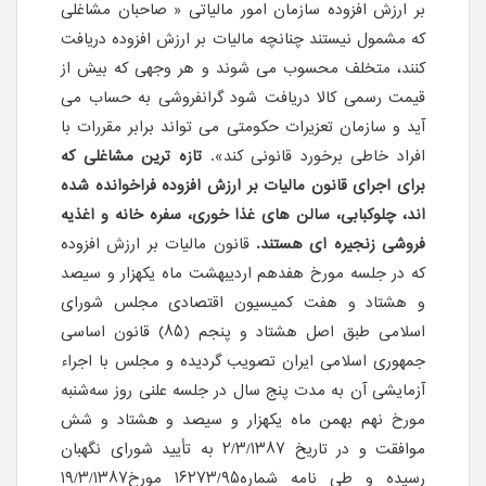
بر ارزش افزوده سازمان امور مالیاتی « صاحبان مشاغلی
که مشمول نیستند چنانچه مالیات بر ارزش افزوده دریافت
کنند، متخلف محسوب می شوند و هر وجهی که بیش از
قیمت رسمی کالا دریافت شود گرانفروشی به حساب می
آید و سازمان تعزیرات حکومتی می تواند برابر مقررات با
افراد خاطی برخورد قانونی کند».
تازه ترین مشاغلی که
برای اجرای قانون مالیات بر ارزش افزوده فراخوانده شده
اند، چلوکبابی، سالن های غذا خوری، سفره خانه و اغذیه
فروشی زنجیره ای هستند.
قانون مالیات بر ارزش افزوده
که در جلسه مورخ هفدهم اردیبهشت ماه یکهزار و سیصد
و هشتاد و هفت کمیسیون اقتصادی مجلس شورای
اسلامی طبق اصل هشتاد و پنجم (۸۵) قانون اساسی
جمهوری اسلامی ایران تصویب گردیده و مجلس با اجراء
آزمایشی آن به مدت پنج سال در جلسه علنی روز سه‌شنبه
مورخ نهم بهمن ماه یکهزار و سیصد و هشتاد و شش
موافقت و در تاریخ ۲/۳/۱۳۸۷ به تأیید شورای نگهبان
رسیده و طی نامه شماره۱۶۲۷۳/۹۵ مورخ۱۹/۳/۱۳۸۷