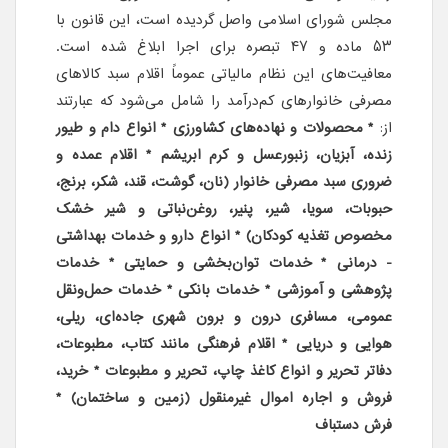
مجلس شورای اسلامی واصل گردیده است، این قانون با
۵۳ ماده و ۴۷ تبصره برای اجرا ابلاغ شده است.
معافیت‌های این نظام مالیاتی عموماً اقلام سبد کالاهای
مصرفی خانوارهای کم‌درآمد را شامل می‌شود که عبارتند
از:
* محصولات و نهاده‌های کشاورزی * انواع دام و طیور
زنده، آبزیان، زنبور‌عسل و کرم ابریشم * اقلام عمده و
ضروری سبد مصرفی خانوار (نان، گوشت، قند، شکر، برنج،
حبوبات، سویا، شیر، پنیر، روغن‌نباتی و شیر خشک
مخصوص تغذیه کودکان) * انواع دارو و خدمات بهداشتی
- درمانی * خدمات توان‌بخشی و حمایتی * خدمات
پژوهشی و آموزشی * خدمات بانکی * خدمات حمل‌ونقل
عمومی، مسافری درون و برون شهری جاده‌ای، ریلی،
هوایی و دریایی * اقلام فرهنگی مانند کتاب، مطبوعات،
دفاتر تحریر و انواع کاغذ چاپ، تحریر و مطبوعات * خرید،
فروش و اجاره اموال غیرمنقول (زمین و ساختمان) *
فرش دستباف