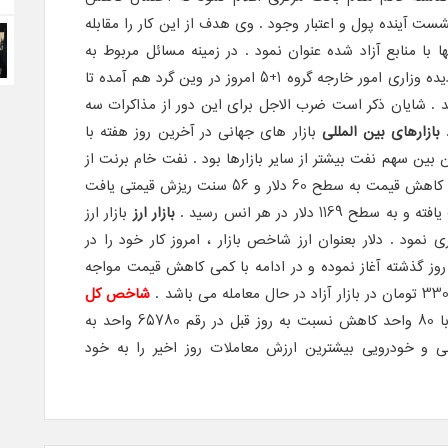
ت آینده پول و اعتبار وجود . وی هدف از این کار را مقابله
 با منابع آزاد شده عنوان نمود . در زمینه مسائل مربوط به
پرونده هسته ای کشورمان مقرر گردیده وزاری امور خارجه گروه 1+5 امروز در وین گرد هم آمده تا
ند . شایان ذکر است ضرب الاجل برای این دور از مذاکرات سه
بازارهای بین المللی
بازار های جهانی در آخرین روز هفته با
 بین سهم نفت بیشتر از سایر بازارها بود . نفت خام برنت از
اواسط وقت روز جمعه با 2.5 درصد کاهش قیمت به سطح 60 دلار و 56 سنت ریزش قیمتی یافت
11 دلار در هر انس رسید .
بازار ارز
بازار ارز
نمود . دلار بعنوان ارز شاخص بازار ، امروز کار خود را در
ز گذشته آغاز نموده و در ادامه با کمی کاهش قیمت مواجه
شاخص کل
طی معاملات روز اخیر شاخص کل با 80 واحد کاهش نسبت به روز قبل در رقم 65780 واحد به
کی و خودرویی بیشترین ارزش معاملات روز اخیر را به خود