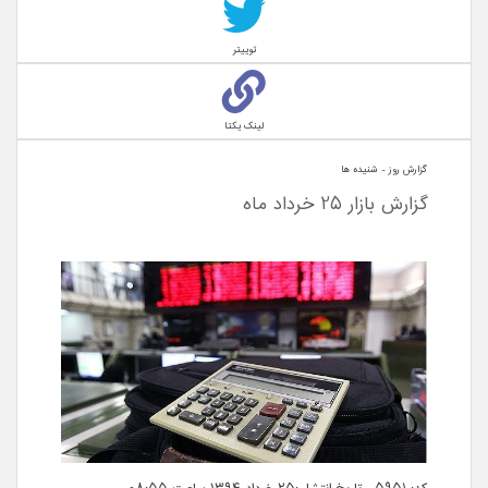
توییتر
لینک یکتا
گزارش روز - شنيده ها
گزارش بازار 25 خرداد ماه