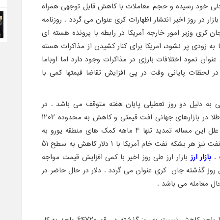
عادلی خود رسیده و حجم معاملات با کاهش قابل توجهی همراه
زار در روز اخیر انتشار اظهارات کری عنوان می گردد . روزنامه
جان کری وزیر امور خارجه آمریکا در رابطه با پرونده هسته ای
به زودی پر نشود، امریکا برای کنار کشیدن از مذاکرات هسته
وان نمود اختلافات بارزی در مذاکرات وجود دارد اما اوباما
ر لحظات پایانی وقت در پی افزایش تقاضا قیمتها کمی با
ی به دلیل دو روز تعطیلی پایان هفته متوقف می باشد . در
آخرین روز معاملاتی هفته گذشته ؛ طلا در بازارهای جهانی افت قیمتی و کاهش به محدوده 1202
دلار در هر انس را تجربه نمود . از علل این مساله تمدید تنها 4 ماهه کمک های منطقه یورو به
یونان عنوان می گردد . اما در بازار نفت نیز هر بشکه نفت خام آمریکا با 1 دلار کاهش به سطح 51
بازار ارز
بازار ارز طی روز اخیر با کمی افزایش قیمت مواجه
ن روز گذشته جان کری عنوان می گردد . دلار در حال حاضر در