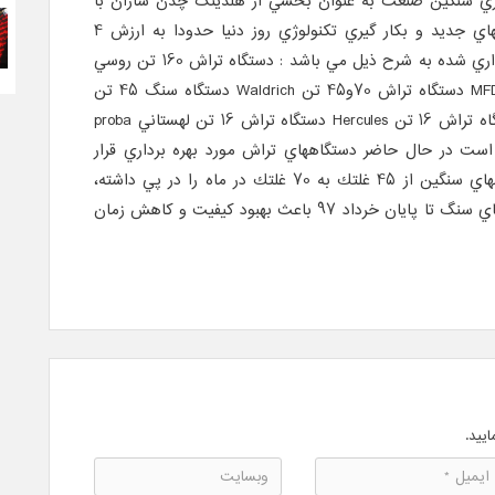
 سنگين صنعت به عنوان بخشي از هلدينگ چدن سازان با
خريد، نصب و راه اندازي دستگاههاي جديد و بكار گيري تكنولوژي روز دنيا حدودا به ارزش 4
ميليون دلار. برخي از تجهيزات خريداري شده به شرح ذيل مي باشد : دستگاه تراش 160 تن روسي
دستگاه تراش 45و 25 تن آلماني MFD دستگاه تراش 70و45 تن Waldrich دستگاه سنگ 45 تن
Farell Bost و 16 تن Waldrich دستگاه تراش 16 تن Hercules دستگاه تراش 16 تن لهستاني proba
 ذكر است در حال حاضر دستگاههاي تراش مورد بهره برداري قرار
گرفته كه افزايش ظرفيت توليد غلتكهاي سنگين از 45 غلتك به 70 غلتك در ماه را در پي داشته،
همچنين با بهره برداري از دستگاههاي سنگ تا پايان خرداد 97 باعث بهبود كيفيت و كاهش زمان
ایید.