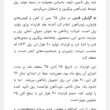
باید ریل تأمین شود، بنابراین همواره در زمینه تولید ریل
توسط ذوب‌آهن پیگیری‌ و استقبال می‌کردیم.
به گزارش فارس
‌در سال 95 پس از کش و قوس‌های
فراوان، ذوب‌آهن اعلام کرد آماده عقد قرارداد برای تولید‌
ریل است، شرکت راه‌آهن به عنوان متولی اصلی ریل و
نیازمند جدی این محصول، بلافاصله پیگیری‌ و مجوز‌های
لازم را اخذ کرد و‌ قرارداد تولید 40 هزار تن ریل U33 که
مناسب سرعت پایین‌تر و حساسیت‌های کمتر است، را
منعقد کرد‌.
این قرارداد در تاریخ 25 آبان 95 منعقد شد و مدت
اجرای آن پنج ماه بود، یعنی‌باید عملاً در ابتدای سال 96
کل این 40 هزار تن ریل تحویل راه‌آهن می‌شد اما با
حدود یک سال تأخیر، ذوب‌آهن توانست‌ ریل تأیید شده
را تولید کند؛ حجم قرارداد 40 هزار تن با مبلغ کلی 25
میلیون یورو است.
پیش از این امراللهی، معاون مدیر پروژه دوخطه‌سازی و