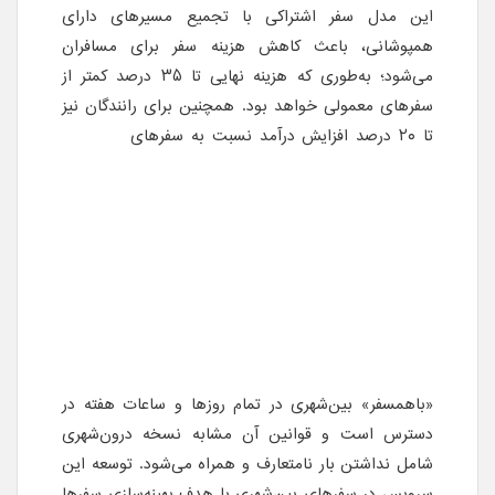
این مدل سفر اشتراکی با تجمیع مسیرهای دارای
همپوشانی، باعث کاهش هزینه سفر برای مسافران
می‌شود؛ به‌طوری که هزینه نهایی تا ۳۵ درصد کمتر از
سفرهای معمولی خواهد بود. همچنین برای رانندگان نیز
تا ۲۰ درصد افزایش درآمد نسبت به سفرهای
تک‌مسافر
در این مسیرها در نظر گرفته شده است.
.
این سرویس در حال حاضر در مسیرهای متعددی از
مبدأهای تهران، کرج، مشهد و تبریز فعال شده و در
صورتی که در شهر مقصد خدمات تپسی فعال باشد، امکان
استفاده از این سرویس به صورت دو طرفه و به مقصد
شهرهای عنوان‌شده نیز برقرار است.
.
«باهمسفر» بین‌شهری در تمام روزها و ساعات هفته در
دسترس است و قوانین آن مشابه نسخه درون‌شهری
شامل نداشتن بار نامتعارف و همراه می‌شود. توسعه این
سرویس در سفرهای بین‌شهری با هدف بهینه‌سازی سفرها