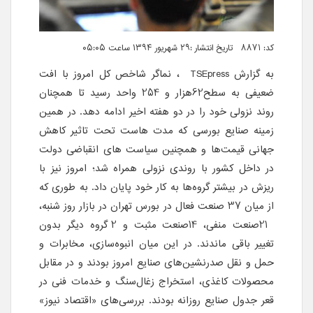
کد: 8871 تاریخ انتشار :۲۹ شهریور ۱۳۹۴ ساعت ۰۵:۰۵
به گزارش
TSEpress
، نماگر شاخص کل امروز با افت
ضعیفی به سطح62هزار و 254 واحد رسید تا همچنان
روند نزولی خود را در دو هفته اخیر ادامه دهد. در همین
زمینه صنایع بورسی که مدت هاست تحت تاثیر کاهش
جهانی قیمت‌ها و همچنین سیاست های انقباضی دولت
در داخل کشور با روندی نزولی همراه شد؛ امروز نیز با
ریزش در بیشتر گروه‌ها به کار خود پایان داد. به طوری که
از میان 37 صنعت فعال در بورس تهران در بازار روز شنبه،
21صنعت منفی، 14صنعت مثبت و 2 گروه دیگر بدون
تغییر باقی ماندند. در این میان انبوه‌سازی، مخابرات و
حمل و نقل صدرنشین‌های صنایع امروز بودند و در مقابل
محصولات کاغذی، استخراج زغال‌سنگ و خدمات فنی در
قعر جدول صنایع روزانه بودند. بررسی‌های «اقتصاد نیوز»