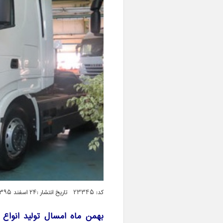
کد: 23345 تاریخ انتشار :۲۴ اسفند ۱۳۹۵ ساعت ۱۱:۲۳