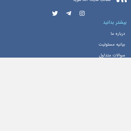
بیشتر بدانید
درباره ما
بیانیه مسئولیت
سوالات متداول
دسترسی سریع
خانه
اخبار
تماس با ما
تمام حقوق این وبسایت محفوظ و مربوط به سایت
اخبار بورس اوراق بهادار تهران
می‌باشد
Copyright 2026