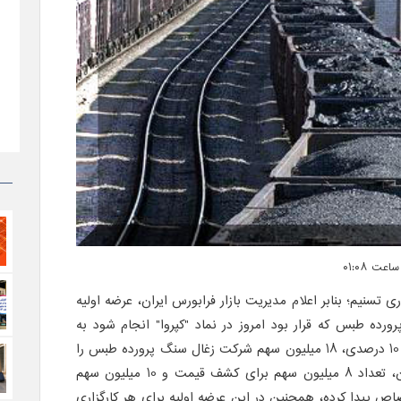
ری تسنیم
؛ بنابر اعلام مدیریت بازار فرابورس ایران، عرضه اولیه
رده طبس که قرار بود امروز در نماد "کپروا" انجام شود به
فردا(یکشنبه) موکول شد. این بلوک 10 درصدی، 18 میلیون سهم شرکت زغال سنگ پرورده طبس را
شامل می‌شود که در عرضه اولیه آن، تعداد 8 میلیون سهم برای کشف قیمت و 10 میلیون سهم
تصاص پیدا کرده، همچنین در این عرضه اولیه برای هر کارگزاری