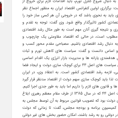
 به دنبال شروع کنترل تورم، باید اقدامات لازم برای خروج از
: برگزاری اولین کنفرانس اقتصاد ایران به منظور اجماع نظر
 باید به نحوی باشد که در خروجی آن هر کسی ساز خود را
قتصادی کشور تاثیرگذار واقع شود. وی گفت: توجه به تقدم و
اری و نتیجه گیری آنان مهم است به طور مثال رشد اقتصادی
طلوب است، در حالی که اقتصاد مقاومتی یک چارچوب و
 به دنبال رشد اقتصادی باشیم. مصباحی مقدم محور کسب و
 و اساس دانست و گفت: سیاست های کاهش تورم و ثبات
 هدفمندی یارانه ها و مدیریت بازار انرژی یک اقدام اساسی
است. وی ادامه داد: بنابراین اجرای سیاست های اصل 44 برای کوچک سازی دولت و ایجاد فضا
لازمه رشد اقتصادی کشور است. به اعتقاد وی، در ایران
ت لذا باید کوچک سازی سهم دولت از اقتصاد مدنظر قرار گیرد
 و قانون های لازم را داریم اما باید به طور جدی اجرا کنیم.
وی اضافه کرد: به طوری که سیاست اصل 44 که در سال 1385 از طرف مقام معظم رهبری ابلاغ
 دولت بود که تصویب قوانین مربوط به آن توسط مجلس به
میسیون برنامه و بودجه مجلس، گفت: تا زمانی که دولت
ر دولتی رو به رشد باشند، امکان حضور بخش های غیر دولتی