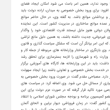
جود ندارد، همین امر باعث می شود امکان ایجاد فضای
افزود: برای ورود بخش خصوصی به میدان، اراده دولت باید
 برداشتن موانع باشد. به گفته وی، در حال حاضر موانع
ر عمده موانع ساختاری در مدیریت کشور است. این نماینده
 دولتی هنوز مایل نیستند قدرت اقتصادی خود را واگذار
 غیردولتی، جدیت داشته باشند، به همین دلیل مانع تراشی
 این امر بیانگر آن است که مشکل سیاست گذاری و قانون
ی بازنگری در ساختار وزارتخانه های مربوطه از جمله کار و
زارت راه و شهرسازی را لازمه بسترسازی برای تحقق رشد
شت: باید در این وزارتخانه ها، کارگاه های آموزشی برگزار
قط در خدمت بخش خصوصی و تعاونی باشند زیرا ایجاد سهولت
رار دارد. مصباحی مقدم گفت: در صورت ورود بخش خصوصی به
اری از مسائل حل می شود. وی اضافه کرد: در سیاست های
صوصی مورد تاکید قرار گرفته که در صورت عزم دولت برای این
عضو کمیسیون برنامه و بودجه مجلس شورای اسلامی با انتقاد
 کشور گفت: در زمان فروپاشی دیوار برلین و الحاق آلمان
آلمان غربی بتوانند به راحتی کارخانه های آلمان شرقی را به