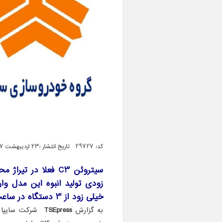
کد: 29727 تاریخ انتشار :۲۳ اردیبهشت ۱۳۹۷ ساعت ۱۹:۰۱
سیتروئن C3 فعلا در 
زودی تولید انبوه این مدل وار
خیلی زود از 3 دستگاه در ساعت فعلی، به 8 دستگاه در ساعت افزایش یابد.
به گزارش
TSEpress
شرکت سایپا س