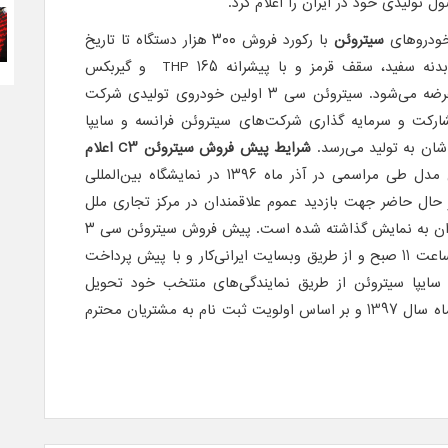
 خودروهای
سیتروئن
با رکورد فروش ۳۰۰ هزار دستگاه تا تاریخ
اکتبر ۲۰۱۶، اینک در ترکیب رنگی بدنه سفید، سقف قرمز و با پیشرانه ۱۶۵ THP و گیربکس
تولید و عرضه می‌شود. سیتروئن سی ۳ اولین خودروی تولیدی شرکت
رکت و سرمایه گذاری شرکت‌های سیتروئن فرانسه و سایپا
اشان به تولید می‌رسد.
شرایط پیش فروش سیتروئن C3 اعلام
برای اولین بار رونمایی از این مدل طی مراسمی در آذر ماه ۱۳۹۶ در نمایشگاه بین‌المللی
 حال حاضر جهت بازدید عموم علاقمندان در مرکز تجاری ملل
واقع در خیابان فیاضی (فرشته ) تهران به نمایش گذاشته شده است. پیش فروش سیتروئن سی ۳
از تاریخ 26 اردیبهشت 1397 راس ساعت 11 صبح و از طریق وبسایت ایرانی‌کار و با پیش پرداخت
د. سایپا سیتروئن از طریق نمایندگی‌های منتخب خود تحویل
خودروهای ثبت نامی را از شهریور ماه سال 1397 و بر اساس اولویت ثبت نام به مشتریان محترم