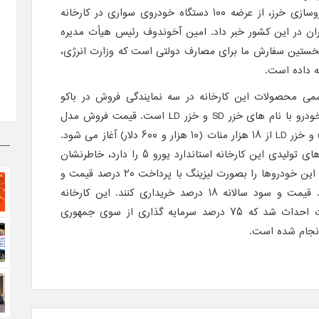
کارخانه خودروسازی خرز، از عرضه ۱۰۰ دستگاه خودروی سواری در کارخانه
ان در این کشور خبر داد. امین آخوندوف رئیس هیأت مدیره
ستین سفارش ما برای مصارف دولتی است که وزارت انرژی،
نه داده است.
سمی محصولات این کارخانه در سه نمایندگی فروش در باکو
شروع می شود که شامل دو مدل خودرو با نام های خزر SD و خزر LD است. قیمت فروش مدل
خزر SD از ۱۶ هزار منات (۹۴۰۰ دلار) و خزر LD از ۱۸ هزار منات (۱۰ هزار و ۶۰۰ دلار) آغاز می شود.
وی با اشاره به اینکه تمامی خودروهای تولیدی این کارخانه استاندارد یورو ۵ را دارد، خاطرنشان
کرد: خریداران آذربایجانی می توانند این خودروها را بصورت لیزینگ با پرداخت ۲۰ درصد قیمت و
یا وام بانکی با پرداخت ۵۰ درصد قیمت و سود سالانه ۱۸ درصد خریداری کنند. این کارخانه
مشترک با سرمایه ۲۴ میلیون منات احداث شد که ۷۵ درصد سرمایه گذاری از سوی جمهوری