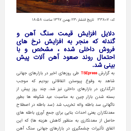
کد: 33807 تاریخ انتشار :۲۳ بهمن ۱۳۹۷ ساعت ۱۸:۵۸
دلایل افزایش قیمت سنگ آهن و
گندله که منجر به افزایش نرخ های
فروش داخلی شده ، مشخص و با
احتمال روند صعود آهن آلات پیش
بینی شد.
به گزارش
TSEpress
طی روزهای اخیر در بازارهای جهانی
شاهد به وقوع پیوستن اتفاقاتی بودیم که موجب
اثرگذاری در بازارهای داخلی نیز شد. چند روز پیش از
بسته شدن بازار چین به مناسبت عید شکوفه ها بطور
ناگهانی سد باطله واله تخریب شد (سد باطله در اصطلاح
معدنکاران یعنی احداث بنایی برای جمع آوری باطله های
حاصل از معدنکاری به منظور کاهش هزینه ها) که این
اتفاق تأثیرات چشمگیری در بازارهای جهانی سنگ آهن